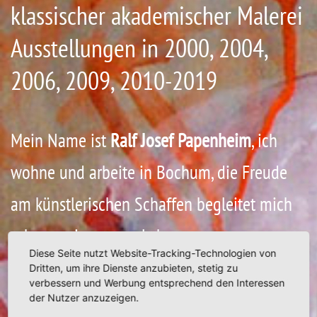
klassischer akademischer Malerei
Ausstellungen in 2000, 2004,
2006, 2009, 2010-2019
Mein Name ist
Ralf Josef Papenheim
, ich
wohne und arbeite in Bochum, die Freude
am künstlerischen Schaffen begleitet mich
schon mein ganzes Leben.
Diese Seite nutzt Website-Tracking-Technologien von
Geprägt von meiner Mitarbeit im Atelier des
Dritten, um ihre Dienste anzubieten, stetig zu
verbessern und Werbung entsprechend den Interessen
bekannten Künstlers Heinz Mack (1990-91)
der Nutzer anzuzeigen.